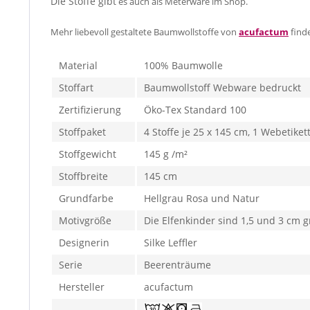
Die Stoffe gibt
es auch als Meterware im Shop.
Mehr liebevoll gestaltete Baumwollstoffe von
acufactum
find
Material
100% Baumwolle
Stoffart
Baumwollstoff Webware bedruckt
Zertifizierung
Öko-Tex Standard 100
Stoffpaket
4 Stoffe je 25 x 145 cm, 1 Webetiket
Stoffgewicht
145 g /m²
Stoffbreite
145 cm
Grundfarbe
Hellgrau Rosa und Natur
Motivgröße
Die Elfenkinder sind 1,5 und 3 cm 
Designerin
Silke Leffler
Serie
Beerenträume
Hersteller
acufactum