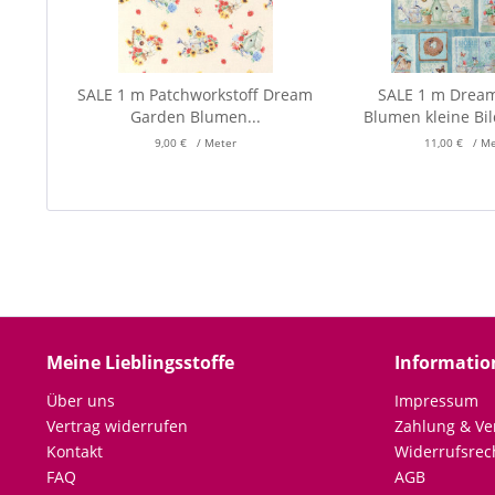
SALE 1 m Patchworkstoff Dream
SALE 1 m Drea
Garden Blumen...
Blumen kleine Bi
9,00 € / Meter
11,00 € / M
Meine Lieblingsstoffe
Informatio
Über uns
Impressum
Vertrag widerrufen
Zahlung & Ve
Kontakt
Widerrufsrec
FAQ
AGB