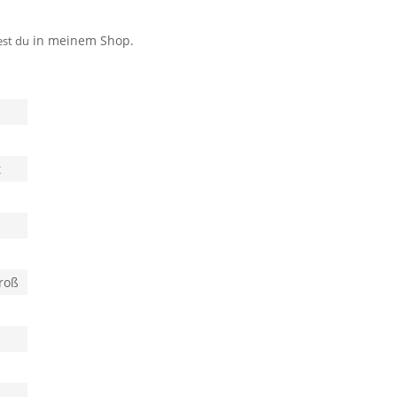
in meinem Shop.
est du
t
groß