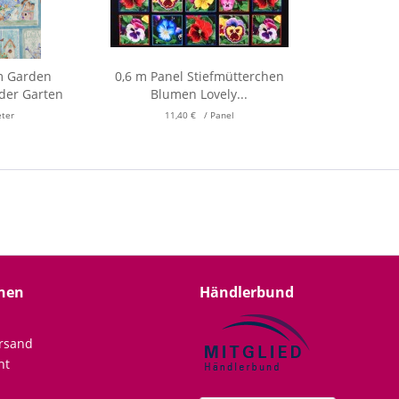
m Garden
0,6 m Panel Stiefmütterchen
lder Garten
Blumen Lovely...
eter
11,40 € / Panel
nen
Händlerbund
rsand
ht