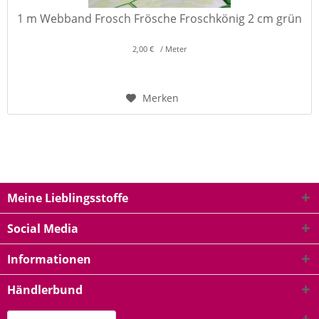
1 m Webband Frosch Frösche Froschkönig 2 cm grün
2,00 € / Meter
Merken
Meine Lieblingsstoffe
Social Media
Informationen
Händlerbund