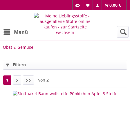
0,00 €
Menü
Obst & Gemüse
Filtern
1
von
2