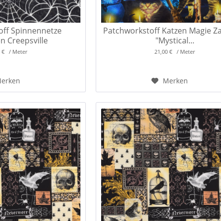
off Spinnennetze
Patchworkstoff Katzen Magie Z
n Creepsville
"Mystical...
0 € / Meter
21,00 € / Meter
erken
Merken