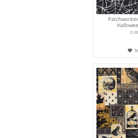
Patchworkst
Hallowee
21,0
M