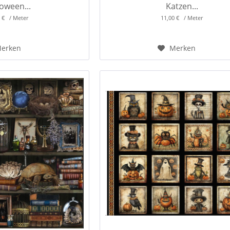
oween...
Katzen...
0 € / Meter
11,00 € / Meter
erken
Merken