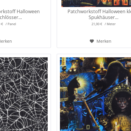
rkstoff Halloween
Patchworkstoff Halloween kl
hlösser...
Spukhäuser...
0 € / Panel
21,00 € / Meter
erken
Merken