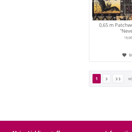
0,65 m Patchw
"Neve
19,0
M
1
v