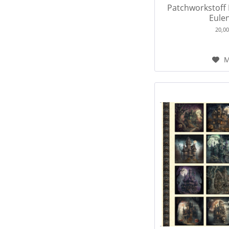
Patchworkstoff
Eulen
20,0
M