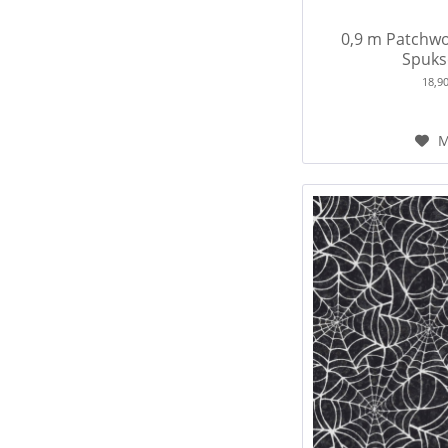
0,9 m Patchwo
Spuksc
18,9
M