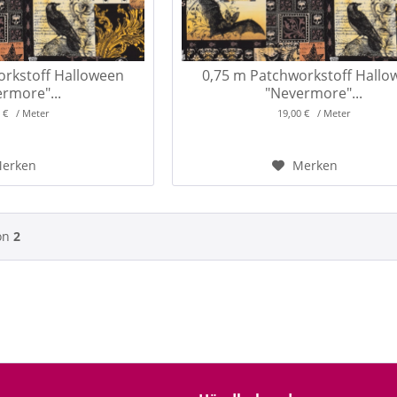
orkstoff Halloween
0,75 m Patchworkstoff Hallo
rmore"...
"Nevermore"...
0 € / Meter
19,00 € / Meter
erken
Merken
on
2