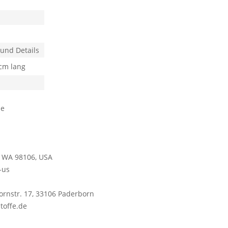
 und Details
 cm lang
he
, WA 98106, USA
-us
ornstr. 17, 33106 Paderborn
stoffe.de