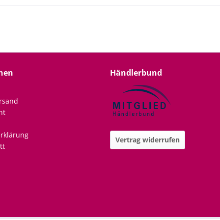
nen
Händlerbund
rsand
ht
rklärung
Vertrag widerrufen
tt