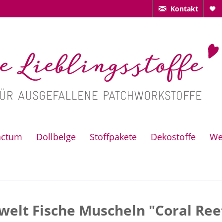
Kontakt
actum
Dollbelge
Stoffpakete
Dekostoffe
We
elt Fische Muscheln "Coral Ree