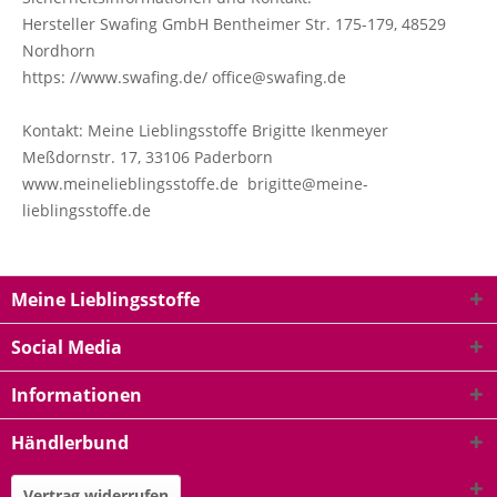
Hersteller Swafing GmbH Bentheimer Str. 175-179, 48529
Nordhorn
https: //www.swafing.de/ office@swafing.de
Kontakt: Meine Lieblingsstoffe Brigitte Ikenmeyer
Meßdornstr. 17, 33106 Paderborn
www.meinelieblingsstoffe.de brigitte@meine-
lieblingsstoffe.de
Meine Lieblingsstoffe
Social Media
Informationen
Händlerbund
Vertrag widerrufen