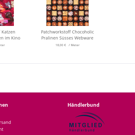
f Katzen
Patchworkstoff Chocoholic
en im Kino
Pralinen Süsses Webware
eter
18,00 € / Meter
nen
Händlerbund
rsand
ht