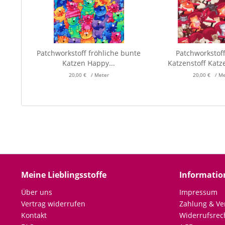
Patchworkstoff fröhliche bunte
Patchworkstof
Katzen Happy...
Katzenstoff Katz
20,00 € / Meter
20,00 € / M
Meine Lieblingsstoffe
Informatio
Über uns
Impressum
Vertrag widerrufen
Zahlung & Ve
Kontakt
Widerrufsrec