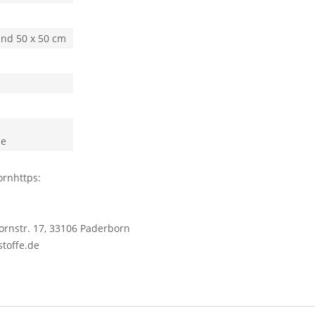
und 50 x 50 cm
he
ornhttps:
ornstr. 17, 33106 Paderborn
stoffe.de