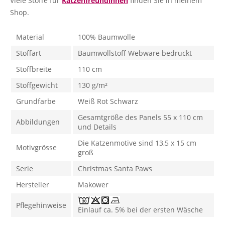
Viele Stoffe für
Katzenfreundinnen
finden Sie in meinem
Shop.
Material
100% Baumwolle
Stoffart
Baumwollstoff Webware bedruckt
Stoffbreite
110 cm
Stoffgewicht
130 g/m²
Grundfarbe
Weiß Rot Schwarz
Gesamtgröße des Panels 55 x 110 cm
Abbildungen
und Details
Die Katzenmotive sind 13,5 x 15 cm
Motivgrösse
groß
Serie
Christmas Santa Paws
Hersteller
Makower
Pflegehinweise
Einlauf ca. 5% bei der ersten Wäsche