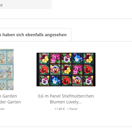
he
 haben sich ebenfalls angesehen
m Garden
0,6 m Panel Stiefmütterchen
lder Garten
Blumen Lovely...
eter
11,40 € / Panel