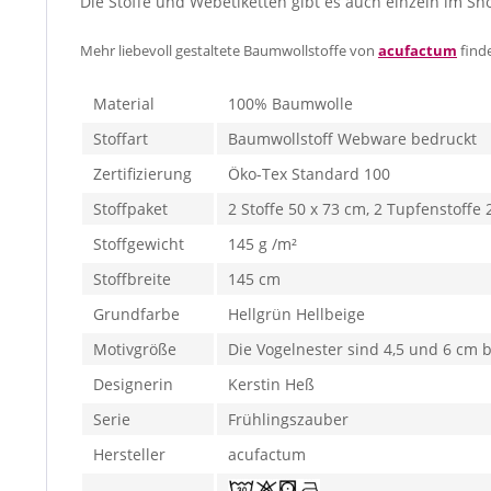
Die Stoffe und Webetiketten gibt es auch einzeln im Sh
Mehr liebevoll gestaltete Baumwollstoffe von
acufactum
find
Material
100% Baumwolle
Stoffart
Baumwollstoff Webware bedruckt
Zertifizierung
Öko-Tex Standard 100
Stoffpaket
2 Stoffe 50 x 73 cm, 2 Tupfenstoffe 
Stoffgewicht
145 g /m²
Stoffbreite
145 cm
Grundfarbe
Hellgrün Hellbeige
Motivgröße
Die Vogelnester sind 4,5 und 6 cm b
Designerin
Kerstin Heß
Serie
Frühlingszauber
Hersteller
acufactum