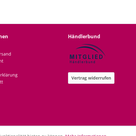
nen
Händlerbund
rsand
ht
rklärung
Vertrag widerrufen
tt