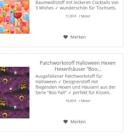
Baumwollstoff mit leckeren Cocktails von
3 Wishes ✓ wunderschön für Tischsets,
Tischdecken, Wimpelketten und
11,00 € / Meter
sommerliche Dekorationen! ✓
Merken
Patchworkstoff Halloween Hexen
Hexenhäuser "Boo...
Ausgefallener Patchworkstoff für
Halloween ✓ Designerstoff mit
fliegenden Hexen und Häusern aus der
Serie "Boo Yall" ✓ perfekt für Kissen,
Taschen, Patchwork und Dekorationen
19,00 € / Meter
für Halloween! ✓
Merken