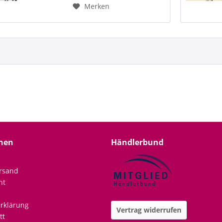
Merken
nen
Händlerbund
rsand
ht
rklärung
Vertrag widerrufen
tt