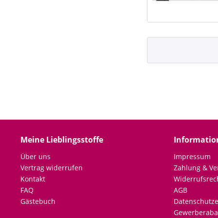
Meine Lieblingsstoffe
Informatio
Über uns
Impressum
Vertrag widerrufen
Zahlung & Ve
Kontakt
Widerrufsrec
FAQ
AGB
Gästebuch
Datenschutze
Gewerberaba