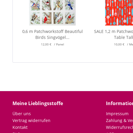
0,6 m Patchworkstoff Beautiful
SALE 1,2 m Patchwo
Birds Singvögel...
Table Talk
12,00 € / Panel
10,00 € / M
Meine Lieblingsstoffe
Informatio
Über uns
Impressum
Vertrag widerrufen
Zahlung & Ve
Kontakt
Widerrufsrec