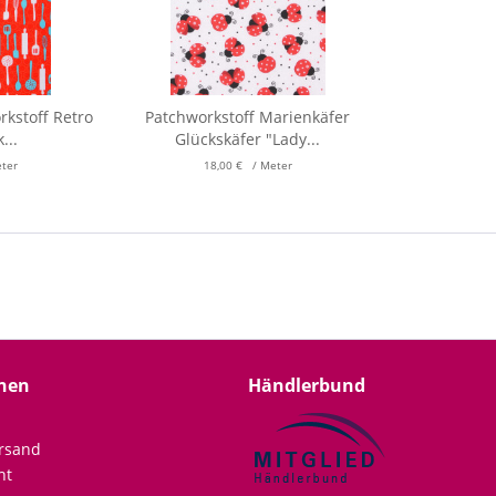
rkstoff Retro
Patchworkstoff Marienkäfer
...
Glückskäfer "Lady...
eter
18,00 € / Meter
nen
Händlerbund
rsand
ht