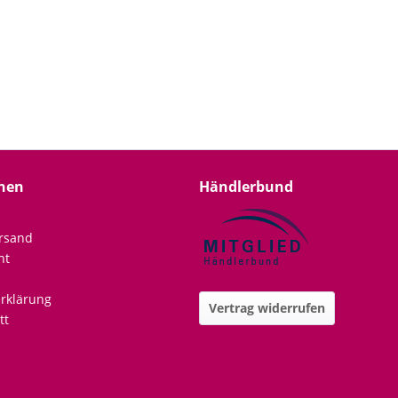
nen
Händlerbund
rsand
ht
rklärung
Vertrag widerrufen
tt