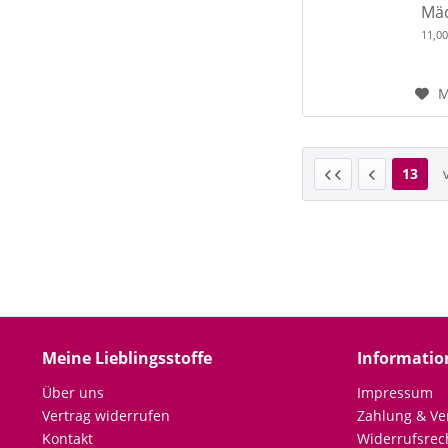
Mäd
11,0
M
13
Meine Lieblingsstoffe
Informatio
Über uns
Impressum
Vertrag widerrufen
Zahlung & Ve
Kontakt
Widerrufsrec