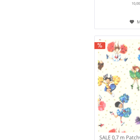
10,0
M
SALE 0,7 m Patch