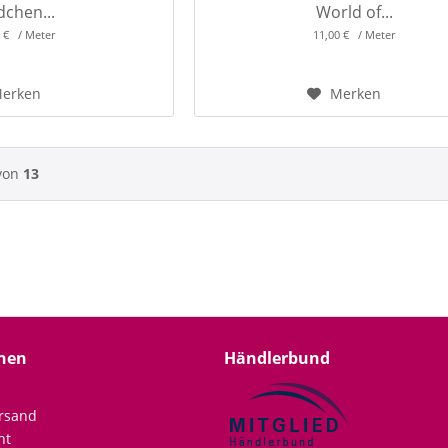
chen...
World of...
0 € / Meter
11,00 € / Meter
erken
Merken
von
13
nen
Händlerbund
rsand
ht