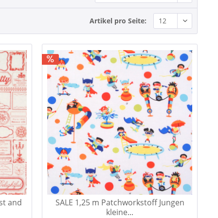
Artikel pro Seite:
st and
SALE 1,25 m Patchworkstoff Jungen
kleine...