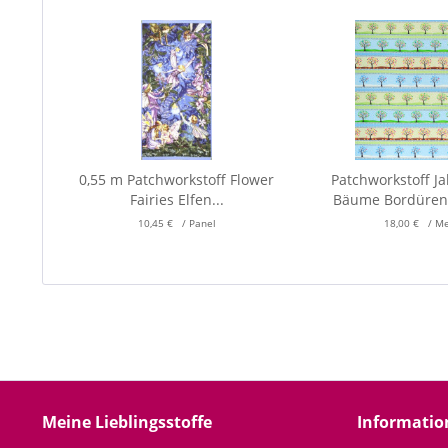
0,55 m Patchworkstoff Flower
Patchworkstoff J
Fairies Elfen...
Bäume Bordüre
10,45 € / Panel
18,00 € / M
Meine Lieblingsstoffe
Informatio