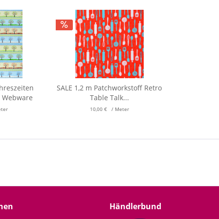
ahreszeiten
SALE 1,2 m Patchworkstoff Retro
n Webware
Table Talk...
eter
10,00 € / Meter
nen
Händlerbund