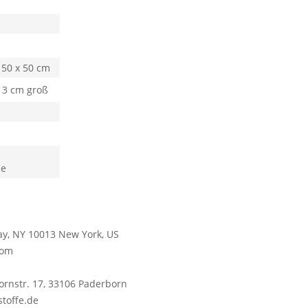
, 50 x 50 cm
 3 cm groß
he
way, NY 10013 New York, US
.com
dornstr. 17, 33106 Paderborn
stoffe.de