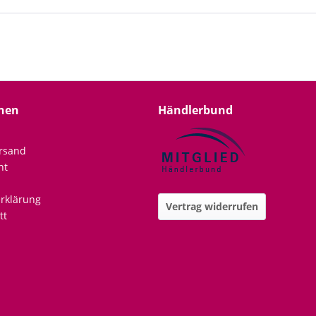
nen
Händlerbund
rsand
ht
rklärung
Vertrag widerrufen
tt